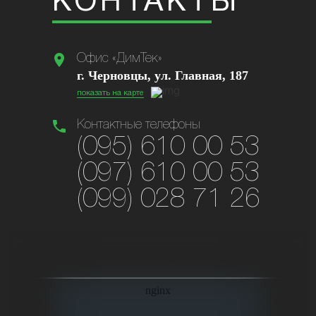
КОНТАКТЫ
location_on
Офис «ДимТек»
г. Черновцы, ул. Главная, 187
показать на карте
phone
Контактные телефоны
(095) 610 00 53
(097) 610 00 53
(099) 028 71 26