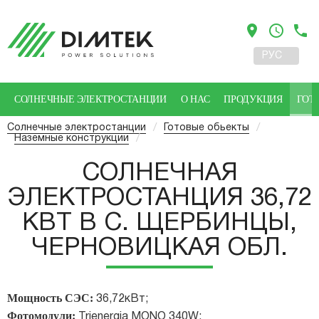
location_on
access_time
phone
РУС
УКР
СОЛНЕЧНЫЕ ЭЛЕКТРОСТАНЦИИ
О НАС
ПРОДУКЦИЯ
ГОТ
Солнечные электростанции
/
Готовые обьекты
/
Наземные конструкции
/
СОЛНЕЧНАЯ
ЭЛЕКТРОСТАНЦИЯ 36,72
КВТ В С. ЩЕРБИНЦЫ,
ЧЕРНОВИЦКАЯ ОБЛ.
Мощность СЭС:
36,72кВт;
Фотомодули:
Trienergia MONO 340W;