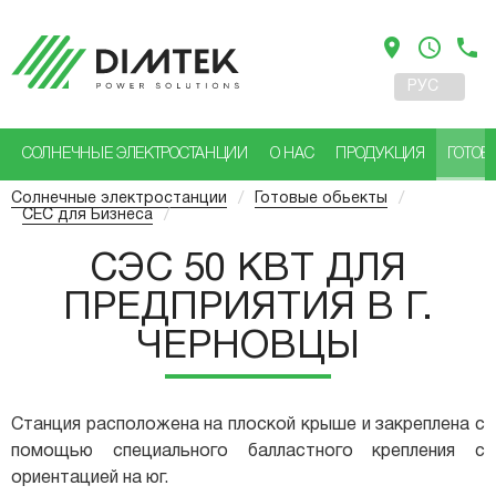
location_on
access_time
phone
РУС
УКР
СОЛНЕЧНЫЕ ЭЛЕКТРОСТАНЦИИ
О НАС
ПРОДУКЦИЯ
ГОТОВ
Солнечные электростанции
/
Готовые обьекты
/
СЕС для Бизнеса
/
СЭС 50 КВТ ДЛЯ
ПРЕДПРИЯТИЯ В Г.
ЧЕРНОВЦЫ
Станция расположена на плоской крыше и закреплена с
помощью специального балластного крепления с
ориентацией на юг.