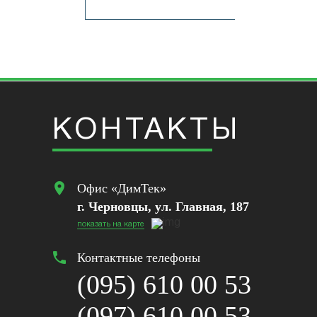
zoom_in
КОНТАКТЫ
location_on
Офис «ДимТек»
г. Черновцы, ул. Главная, 187
показать на карте
phone
Контактные телефоны
(095) 610 00 53
(097) 610 00 53