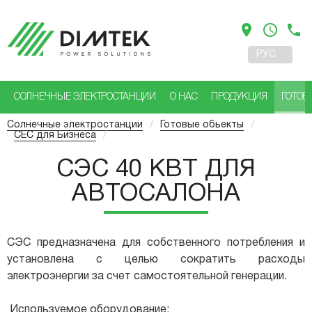
location_on
access_time
phone
РУС
УКР
СОЛНЕЧНЫЕ ЭЛЕКТРОСТАНЦИИ
О НАС
ПРОДУКЦИЯ
ГОТОВ
Солнечные электростанции
/
Готовые обьекты
/
СЕС для Бизнеса
/
СЭС 40 КВТ ДЛЯ
АВТОСАЛОНА
СЭС предназначена для собственного потребления и
установлена ​​с целью сократить расходы
электроэнергии за счет самостоятельной генерации.
Используемое оборудование: