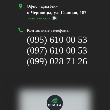
location_on
Офис «ДимТек»
г. Черновцы, ул. Главная, 187
показать на карте
phone
Контактные телефоны
(095) 610 00 53
(097) 610 00 53
(099) 028 71 26